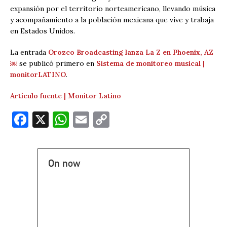
expansión por el territorio norteamericano, llevando música
y acompañamiento a la población mexicana que vive y trabaja
en Estados Unidos.
La entrada
Orozco Broadcasting lanza La Z en Phoenix, AZ
￼
se publicó primero en
Sistema de monitoreo musical |
monitorLATINO
.
Artículo fuente | Monitor Latino
F
X
W
E
C
a
h
m
o
c
at
ai
p
On now
e
s
l
y
b
A
Li
o
p
n
o
p
k