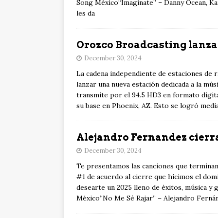
Song México“Imagínate” – Danny Ocean, Kap
les da
Orozco Broadcasting lanza
December 30, 2024
La cadena independiente de estaciones de 
lanzar una nueva estación dedicada a la mús
transmite por el 94.5 HD3 en formato digit
su base en Phoenix, AZ. Esto se logró media
Alejandro Fernandez cierra
December 30, 2024
Te presentamos las canciones que terminan 
#1 de acuerdo al cierre que hicimos el do
desearte un 2025 lleno de éxitos, música 
México“No Me Sé Rajar” – Alejandro Ferná