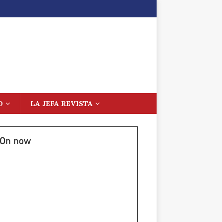
O
LA JEFA REVISTA
On now