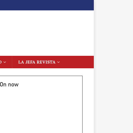
O
LA JEFA REVISTA
On now