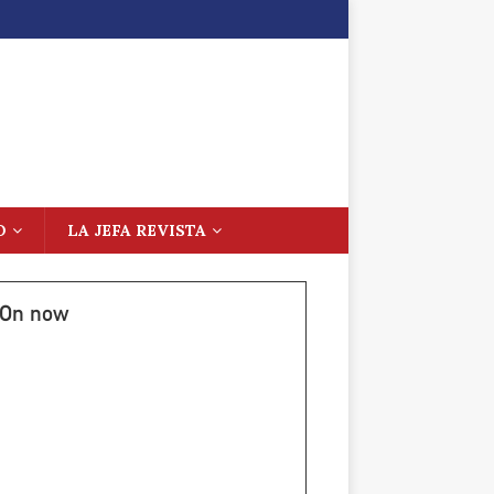
O
LA JEFA REVISTA
On now