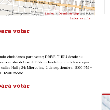
| ©
contributors
Leaflet
OpenStreetMap
Later events
→
para votar
iendo ciudadanos para votar; DRIVE-THRU desde su
evara a cabo detras del Salón Guadalupe en la Parroquia
s calles Hall y 24; Miercoles, 2 de septiembre, 5:00 PM –
M- 12:00 medio
para votar