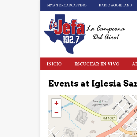
BRYAN BROADCASTING
RADIO AGGIELAND
INICIO
ESCUCHAR EN VIVO
A
Events at
Iglesia Sa
+
−