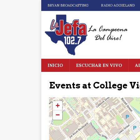
BRYAN BROADCASTING
RADIO AGGIELAND
INICIO
ESCUCHAR EN VIVO
A
Events at
College V
+
−