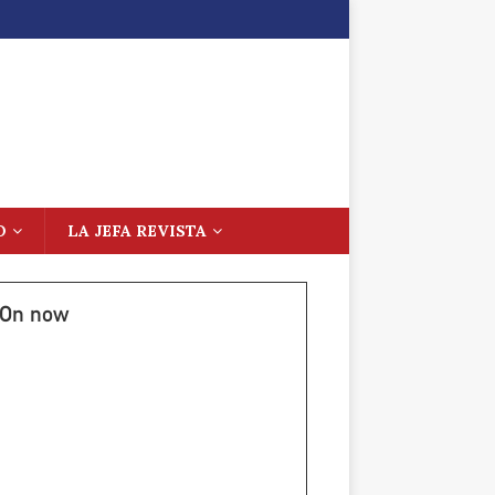
O
LA JEFA REVISTA
On now