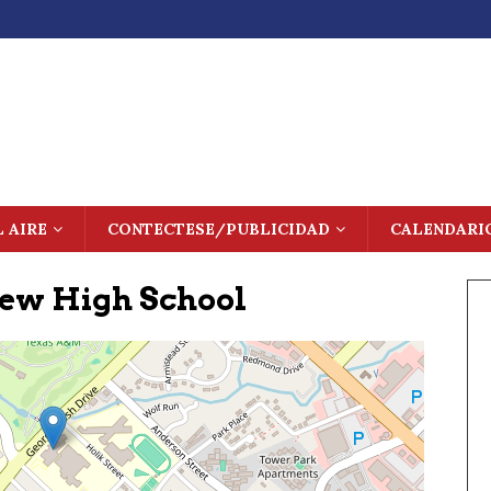
L AIRE
CONTECTESE/PUBLICIDAD
CALENDARI
iew High School