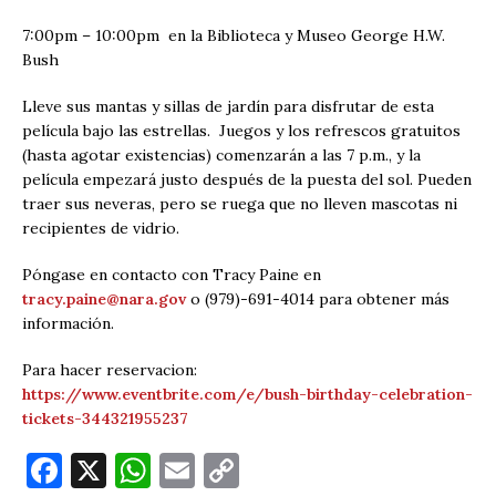
7:00pm – 10:00pm en la Biblioteca y Museo George H.W.
Bush
Lleve sus mantas y sillas de jardín para disfrutar de esta
película bajo las estrellas. Juegos y los refrescos gratuitos
(hasta agotar existencias) comenzarán a las 7 p.m., y la
película empezará justo después de la puesta del sol. Pueden
traer sus neveras, pero se ruega que no lleven mascotas ni
recipientes de vidrio.
Póngase en contacto con Tracy Paine en
tracy.paine@nara.gov
o (979)-691-4014 para obtener más
información.
Para hacer reservacion:
https://www.eventbrite.com/e/bush-birthday-celebration-
tickets-344321955237
F
X
W
E
C