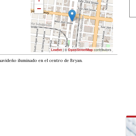
−
| ©
contributors
Leaflet
OpenStreetMap
 navideño iluminado en el centro de Bryan.