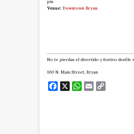
pm
Venue:
Downtown Bryan
No te pierdas el divertido y festivo desfile
100 N. Main Street, Bryan
F
X
W
E
C
a
h
m
o
c
at
ai
p
e
s
l
y
b
A
Li
o
p
n