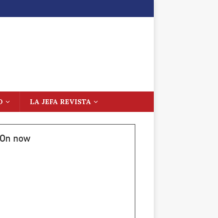
O
LA JEFA REVISTA
On now