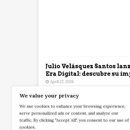
Julio Velásquez Santos lan
Era Digital: descubre su im
April 22, 2026
Lanzamiento de Derechos de Autor en la Era
We value your privacy
Bogotá, con enfoque en industria musical, re
Velásquez Santos lanza en FILBo Derechos d
We use cookies to enhance your browsing experience,
industria musical se publicó primero en S
serve personalized ads or content, and analyze our
traffic. By clicking "Accept All", you consent to our use of
cookies.