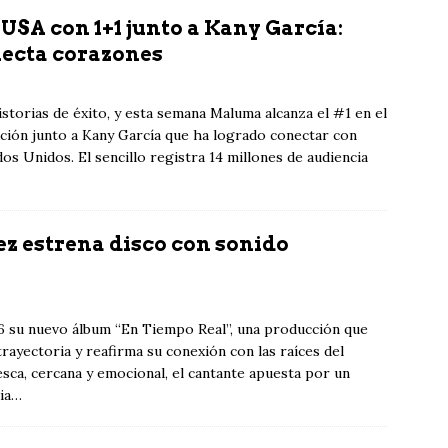
USA con 1+1 junto a Kany García:
necta corazones
istorias de éxito, y esta semana Maluma alcanza el #1 en el
ión junto a Kany García que ha logrado conectar con
os Unidos. El sencillo registra 14 millones de audiencia
ez estrena disco con sonido
26 su nuevo álbum “En Tiempo Real”, una producción que
trayectoria y reafirma su conexión con las raíces del
esca, cercana y emocional, el cantante apuesta por un
cia…