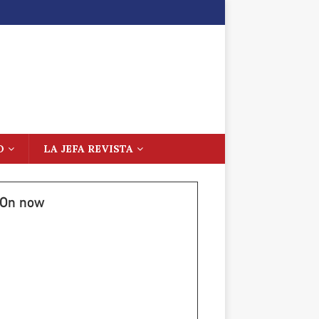
O
LA JEFA REVISTA
On now