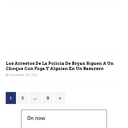
Los Arrestos De La Policía De Bryan Siguen A Un
Choque Con Fuga Y Alguien En Un Basurero
December 28, 2021
1
2
…
9
»
On now