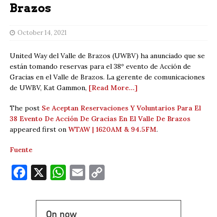
Brazos
October 14, 2021
United Way del Valle de Brazos (UWBV) ha anunciado que se
están tomando reservas para el 38º evento de Acción de
Gracias en el Valle de Brazos. La gerente de comunicaciones
de UWBV, Kat Gammon,
[Read More…]
The post
Se Aceptan Reservaciones Y Voluntarios Para El
38 Evento De Acción De Gracias En El Valle De Brazos
appeared first on
WTAW | 1620AM & 94.5FM
.
Fuente
F
X
W
E
C
a
h
m
o
c
at
ai
p
On now