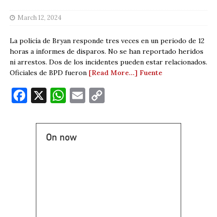
March 12, 2024
La policía de Bryan responde tres veces en un periodo de 12
horas a informes de disparos. No se han reportado heridos
ni arrestos. Dos de los incidentes pueden estar relacionados.
Oficiales de BPD fueron
[Read More…]
Fuente
F
X
W
E
C
a
h
m
o
c
at
ai
p
On now
e
s
l
y
b
A
Li
o
p
n
o
p
k
k