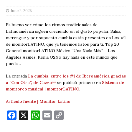
June 2, 2025
Es bueno ver cómo los ritmos tradicionales de
Latinoamérica siguen creciendo en el gusto popular. Salsa,
merengue y por supuesto cumbia están presentes en Los #1
de monitorLATINO, que ya tenemos listos para ti. Top 20
General monitorLATINO México “Una Nada Más” – Los
Ángeles Azules, Kenia OSNo hay nada en este mundo que
pueda…
La entrada
La cumbia, entre los #1 de Iberoamérica gracias
a “Con Otra”, de Cazzu￼
se publicó primero en
Sistema de
monitoreo musical | monitorLATINO
.
Artículo fuente | Monitor Latino
F
X
W
E
C
a
h
m
o