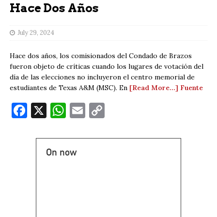
Hace Dos Años
July 29, 2024
Hace dos años, los comisionados del Condado de Brazos
fueron objeto de críticas cuando los lugares de votación del
día de las elecciones no incluyeron el centro memorial de
estudiantes de Texas A&M (MSC). En
[Read More…]
Fuente
F
X
W
E
C
a
h
m
o
c
at
ai
p
On now
e
s
l
y
b
A
Li
o
p
n
o
p
k