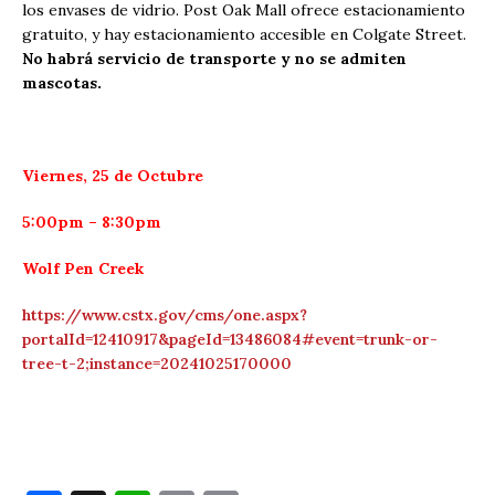
los envases de vidrio. Post Oak Mall ofrece estacionamiento
gratuito, y hay estacionamiento accesible en Colgate Street.
No habrá servicio de transporte y no se admiten
mascotas.
Viernes, 25 de Octubre
5:00pm – 8:30pm
Wolf Pen Creek
https://www.cstx.gov/cms/one.aspx?
portalId=12410917&pageId=13486084#event=trunk-or-
tree-t-2;instance=20241025170000