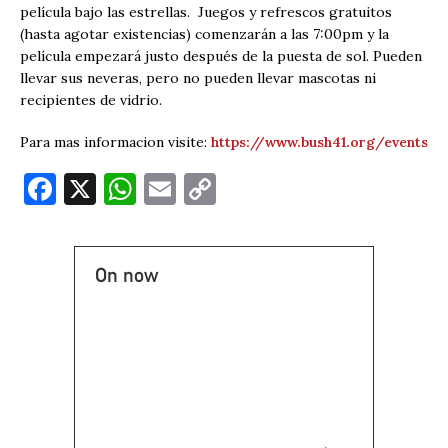
película bajo las estrellas. Juegos y refrescos gratuitos
(hasta agotar existencias) comenzarán a las 7:00pm y la
película empezará justo después de la puesta de sol. Pueden
llevar sus neveras, pero no pueden llevar mascotas ni
recipientes de vidrio.
Para mas informacion visite:
https://www.bush41.org/events
F
X
W
E
C
a
h
m
o
c
at
ai
p
On now
e
s
l
y
b
A
Li
o
p
n
o
p
k
k