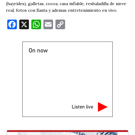
(hayrides), galletas, cocoa, casa inflable, resbaladilla de nieve
real, fotos con Santa y ademas entretenimiento en vivo.
F
X
W
E
C
a
h
m
o
c
at
ai
p
On now
e
s
l
y
b
A
Li
o
p
n
o
p
k
k
Listen live