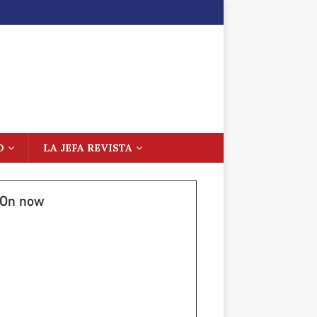
O
LA JEFA REVISTA
On now