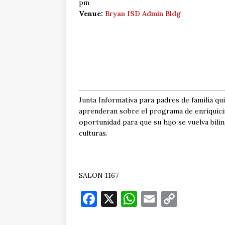
pm
Venue:
Bryan ISD Admin Bldg
Junta Informativa para padres de familia qu
aprenderan sobre el programa de enriquicim
oportunidad para que su hijo se vuelva bil
culturas.
SALON 1167
F
X
W
E
C
a
h
m
o