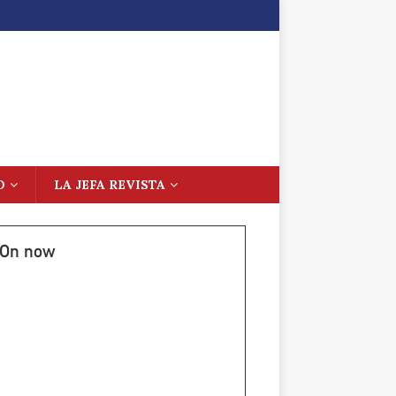
O
LA JEFA REVISTA
On now