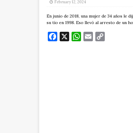
February 12, 2024
En junio de 2018, una mujer de 34 años le di
su tío en 1998. Eso llevó al arresto de un 
F
X
W
E
C
a
h
m
o
c
at
ai
p
e
s
l
y
b
A
Li
o
p
n
o
p
k
k