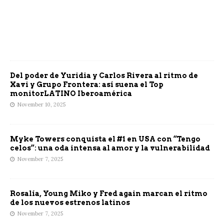
Del poder de Yuridia y Carlos Rivera al ritmo de
Xavi y Grupo Frontera: así suena el Top
monitorLATINO Iberoamérica
November 10, 2025
Myke Towers conquista el #1 en USA con “Tengo
celos”: una oda intensa al amor y la vulnerabilidad
November 7, 2025
Rosalía, Young Miko y Fred again marcan el ritmo
de los nuevos estrenos latinos
November 7, 2025