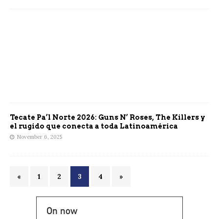
Tecate Pa’l Norte 2026: Guns N’ Roses, The Killers y
el rugido que conecta a toda Latinoamérica
November 6, 2025
«
1
2
3
4
»
On now