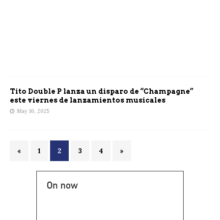
Tito Double P lanza un disparo de “Champagne”
este viernes de lanzamientos musicales
May 16, 2025
«
1
2
3
4
»
On now