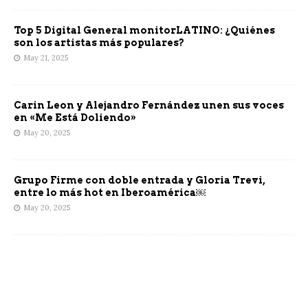
Top 5 Digital General monitorLATINO: ¿Quiénes
son los artistas más populares?
May 21, 2025
Carin Leon y Alejandro Fernández unen sus voces
en «Me Está Doliendo»
May 20, 2025
Grupo Firme con doble entrada y Gloria Trevi,
entre lo más hot en Iberoamérica￼
May 20, 2025