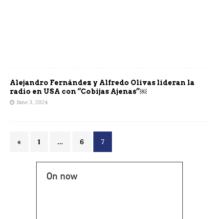
Alejandro Fernández y Alfredo Olivas lideran la
radio en USA con “Cobijas Ajenas”￼
June 3, 2024
«
1
…
6
7
On now