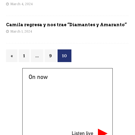
March 4, 2024
Camila regresa y nos trae “Diamantes y Amaranto”
March 1, 2024
«
1
…
9
10
On now
Listen live