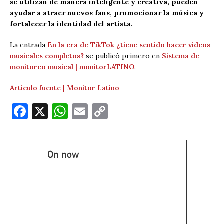
se utilizan de manera inteligente y creativa, pueden
ayudar a atraer nuevos fans, promocionar la música y
fortalecer la identidad del artista.
La entrada
En la era de TikTok ¿tiene sentido hacer videos
musicales completos?
se publicó primero en
Sistema de
monitoreo musical | monitorLATINO
.
Artículo fuente | Monitor Latino
F
X
W
E
C
a
h
m
o
c
at
ai
p
On now
e
s
l
y
b
A
Li
o
p
n
o
p
k
k